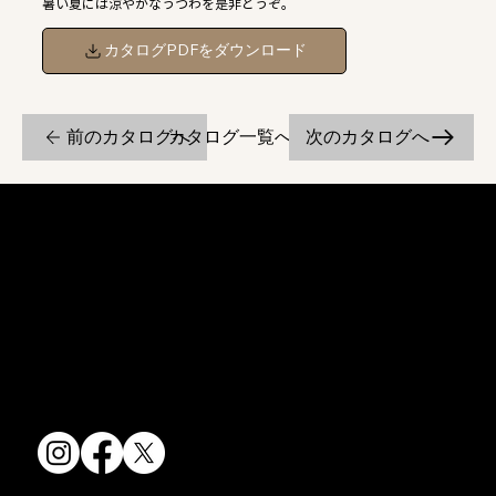
暑い夏には涼やかなうつわを是非どうぞ。
カタログPDFをダウンロード
前のカタログへ
次のカタログへ
カタログ一覧へ戻る
京焼・清水焼の伝統を活かし、現代のニーズに応える陶磁器製品をご
提供しています。
卸売からOEM開発まで、柔軟な対応でお客様のご要望にお応えしま
す。
〒607-8322
京都府京都市山科区川田清水焼団地町9-5
TEL:
075-501-8083
FAX: 075-501-5876