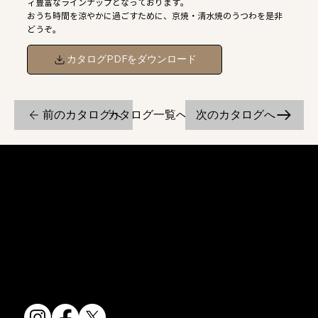
ィ豊富なラインナップとなっております。
おうち時間を涼やかに過ごすために、京焼・清水焼のうつわを是非
どうぞ。
カタログPDFをダウンロード
前のカタログへ
次のカタログへ
カタログ一覧へ戻る
京焼・清水焼の伝統を活かし、現代のニーズに応える陶磁器製品をご
提供しています。
卸売からOEM開発まで、柔軟な対応でお客様のご要望にお応えしま
す。
〒607-8322
京都府京都市山科区川田清水焼団地町9-5
TEL:
075-501-8083
FAX: 075-501-5876