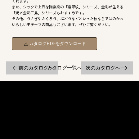
くれます。
また、シックで上品な陶楽窯の「紫翠紋」シリーズ、金彩が生える
「焼〆金彩三島」シリーズもおすすめです。
その他、うさぎやふくろう、ぶどうなどといった秋ならではのかわ
いらしいモチーフの商品もございます。ぜひご覧ください。
カタログPDFをダウンロード
前のカタログへ
次のカタログへ
カタログ一覧へ戻る
京焼・清水焼の伝統を活かし、現代のニーズに応える陶磁器製品をご
提供しています。
卸売からOEM開発まで、柔軟な対応でお客様のご要望にお応えしま
す。
〒607-8322
京都府京都市山科区川田清水焼団地町9-5
TEL:
075-501-8083