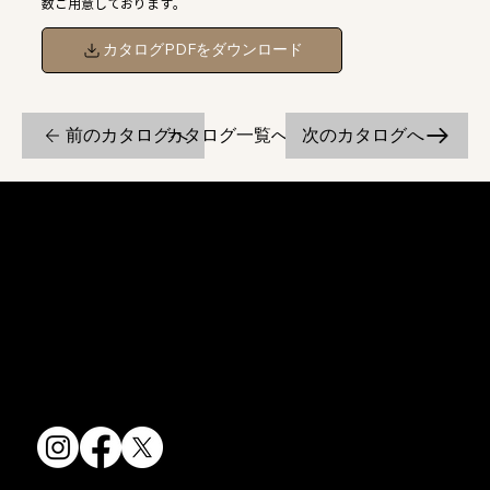
数ご用意しております。
カタログPDFをダウンロード
前のカタログへ
次のカタログへ
カタログ一覧へ戻る
京焼・清水焼の伝統を活かし、現代のニーズに応える陶磁器製品をご
提供しています。
卸売からOEM開発まで、柔軟な対応でお客様のご要望にお応えしま
す。
〒607-8322
京都府京都市山科区川田清水焼団地町9-5
TEL:
075-501-8083
FAX: 075-501-5876