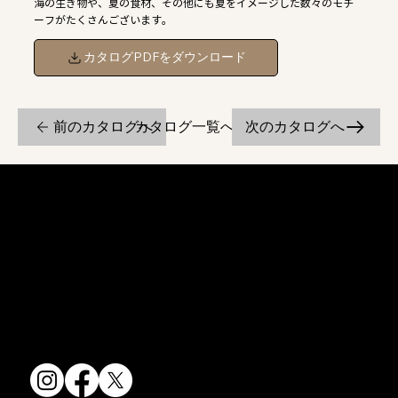
海の生き物や、夏の食材、その他にも夏をイメージした数々のモチ
ーフがたくさんございます。
カタログPDFをダウンロード
前のカタログへ
次のカタログへ
カタログ一覧へ戻る
京焼・清水焼の伝統を活かし、現代のニーズに応える陶磁器製品をご
提供しています。
卸売からOEM開発まで、柔軟な対応でお客様のご要望にお応えしま
す。
〒607-8322
京都府京都市山科区川田清水焼団地町9-5
TEL:
075-501-8083
FAX: 075-501-5876