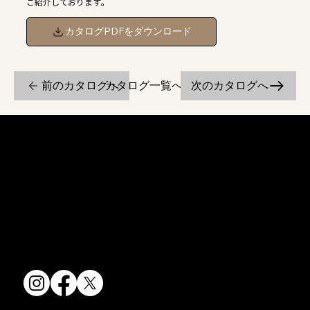
ご紹介しております。
カタログPDFをダウンロード
前のカタログへ
次のカタログへ
カタログ一覧へ戻る
京焼・清水焼の伝統を活かし、現代のニーズに応える陶磁器製品をご
提供しています。
卸売からOEM開発まで、柔軟な対応でお客様のご要望にお応えしま
す。
〒607-8322
京都府京都市山科区川田清水焼団地町9-5
TEL:
075-501-8083
FAX: 075-501-5876