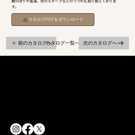
鯉のぼりや菖蒲、兜のモチーフなどのうつわも取り揃えておりま
す。
カタログPDFをダウンロード
前のカタログへ
次のカタログへ
カタログ一覧へ戻る
京焼・清水焼の伝統を活かし、現代のニーズに応える陶磁器製品をご
提供しています。
卸売からOEM開発まで、柔軟な対応でお客様のご要望にお応えしま
す。
〒607-8322
京都府京都市山科区川田清水焼団地町9-5
TEL:
075-501-8083
FAX: 075-501-5876