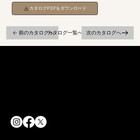
カタログPDFをダウンロード
前のカタログへ
次のカタログへ
カタログ一覧へ戻る
京焼・清水焼の伝統を活かし、現代のニーズに応える陶磁器製品をご
提供しています。
卸売からOEM開発まで、柔軟な対応でお客様のご要望にお応えしま
す。
〒607-8322
京都府京都市山科区川田清水焼団地町9-5
TEL:
075-501-8083
FAX: 075-501-5876