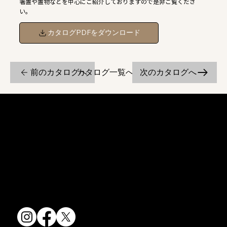
箸置や置物などを中心にご紹介しておりますので是非ご覧くださ
い。
カタログPDFをダウンロード
前のカタログへ
次のカタログへ
カタログ一覧へ戻る
京焼・清水焼の伝統を活かし、現代のニーズに応える陶磁器製品をご
提供しています。
卸売からOEM開発まで、柔軟な対応でお客様のご要望にお応えしま
す。
〒607-8322
京都府京都市山科区川田清水焼団地町9-5
TEL:
075-501-8083
FAX: 075-501-5876