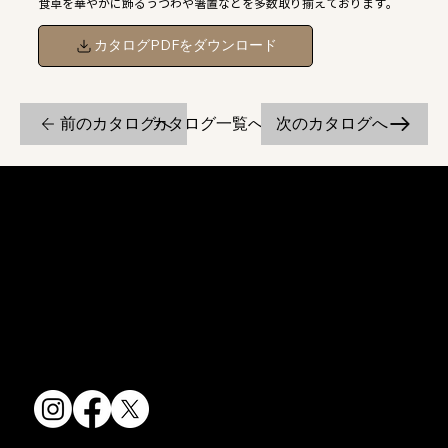
食卓を華やかに飾るうつわや箸置などを多数取り揃えております。
カタログPDFをダウンロード
前のカタログへ
次のカタログへ
カタログ一覧へ戻る
京焼・清水焼の伝統を活かし、現代のニーズに応える陶磁器製品をご
提供しています。
卸売からOEM開発まで、柔軟な対応でお客様のご要望にお応えしま
す。
〒607-8322
京都府京都市山科区川田清水焼団地町9-5
TEL:
075-501-8083
FAX: 075-501-5876