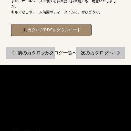
また、オールシーズン使える抹茶盌（抹茶碗）もご用意いたしまし
た。
おもてなしや、一人時間のティータイムに、ぜひどうぞ。
カタログPDFをダウンロード
前のカタログへ
次のカタログへ
カタログ一覧へ戻る
京焼・清水焼の伝統を活かし、現代のニーズに応える陶磁器製品をご
提供しています。
卸売からOEM開発まで、柔軟な対応でお客様のご要望にお応えしま
す。
〒607-8322
京都府京都市山科区川田清水焼団地町9-5
TEL:
075-501-8083
FAX: 075-501-5876