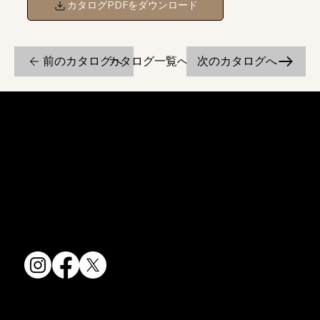
カタログPDFをダウンロード
前のカタログへ
次のカタログへ
カタログ一覧へ戻る
京焼・清水焼の伝統を活かし、現代のニーズに応える陶磁器製品をご
提供しています。
卸売からOEM開発まで、柔軟な対応でお客様のご要望にお応えしま
す。
〒607-8322
京都府京都市山科区川田清水焼団地町9-5
TEL:
075-501-8083
FAX: 075-501-5876