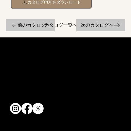
カタログPDFをダウンロード
前のカタログへ
次のカタログへ
カタログ一覧へ戻る
京焼・清水焼の伝統を活かし、現代のニーズに応える陶磁器製品をご
提供しています。
卸売からOEM開発まで、柔軟な対応でお客様のご要望にお応えしま
す。
〒607-8322
京都府京都市山科区川田清水焼団地町9-5
TEL:
075-501-8083
FAX: 075-501-5876