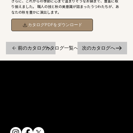
さらに、これからの季節に心まで温まりそうなお鍋まで、豊富に取
り揃えました。 職人の技と秋の美意識が詰まったうつわたちが、あ
なたの秋を豊かに演出します。
カタログPDFをダウンロード
前のカタログへ
次のカタログへ
カタログ一覧へ戻る
京焼・清水焼の伝統を活かし、現代のニーズに応える陶磁器製品をご
提供しています。
卸売からOEM開発まで、柔軟な対応でお客様のご要望にお応えしま
す。
〒607-8322
京都府京都市山科区川田清水焼団地町9-5
TEL:
075-501-8083
FAX: 075-501-5876