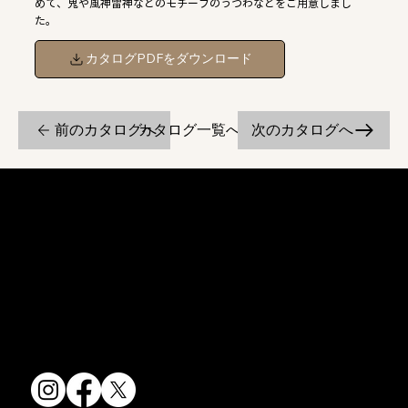
めて、鬼や風神雷神などのモチーフのうつわなどをご用意しまし
た。
カタログPDFをダウンロード
前のカタログへ
次のカタログへ
カタログ一覧へ戻る
京焼・清水焼の伝統を活かし、現代のニーズに応える陶磁器製品をご
提供しています。
卸売からOEM開発まで、柔軟な対応でお客様のご要望にお応えしま
す。
〒607-8322
京都府京都市山科区川田清水焼団地町9-5
TEL:
075-501-8083
FAX: 075-501-5876