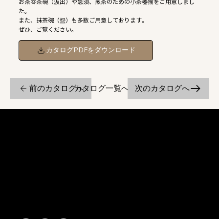
お茶呑茶碗（汲出）や急須、煎茶のための小茶器揃をご用意しまし
た。
また、抹茶碗（盌）も多数ご用意しております。
ぜひ、ご覧ください。
カタログPDFをダウンロード
前のカタログへ
次のカタログへ
カタログ一覧へ戻る
京焼・清水焼の伝統を活かし、現代のニーズに応える陶磁器製品をご
提供しています。
卸売からOEM開発まで、柔軟な対応でお客様のご要望にお応えしま
す。
〒607-8322
京都府京都市山科区川田清水焼団地町9-5
TEL:
075-501-8083
FAX: 075-501-5876