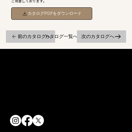
ご用意しております。
カタログPDFをダウンロード
前のカタログへ
次のカタログへ
カタログ一覧へ戻る
京焼・清水焼の伝統を活かし、現代のニーズに応える陶磁器製品をご
提供しています。
卸売からOEM開発まで、柔軟な対応でお客様のご要望にお応えしま
す。
〒607-8322
京都府京都市山科区川田清水焼団地町9-5
TEL:
075-501-8083
FAX: 075-501-5876