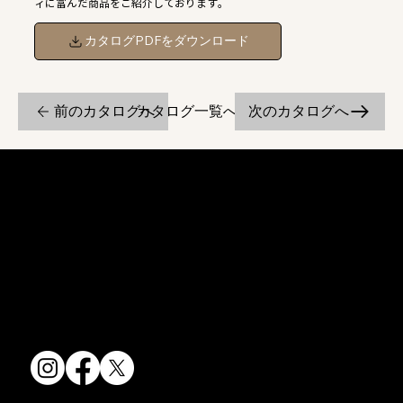
ィに富んだ商品をご紹介しております。
カタログPDFをダウンロード
前のカタログへ
次のカタログへ
カタログ一覧へ戻る
京焼・清水焼の伝統を活かし、現代のニーズに応える陶磁器製品をご
提供しています。
卸売からOEM開発まで、柔軟な対応でお客様のご要望にお応えしま
す。
〒607-8322
京都府京都市山科区川田清水焼団地町9-5
TEL:
075-501-8083
FAX: 075-501-5876