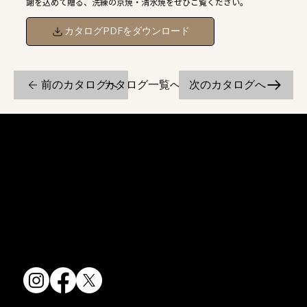
謝を込めて贈る、洗練の京焼・清水焼をぜひご覧ください。
カタログPDFをダウンロード
前のカタログへ
次のカタログへ
カタログ一覧へ戻る
京焼・清水焼の伝統を活かし、現代のニーズに応える陶磁器製品をご
提供しています。
卸売からOEM開発まで、柔軟な対応でお客様のご要望にお応えしま
す。
〒607-8322
京都府京都市山科区川田清水焼団地町9-5
TEL:
075-501-8083
FAX: 075-501-5876