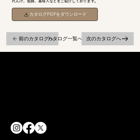
れんげ、取鉢、薬味入などをご紹介しております。
カタログPDFをダウンロード
前のカタログへ
次のカタログへ
カタログ一覧へ戻る
京焼・清水焼の伝統を活かし、現代のニーズに応える陶磁器製品をご
提供しています。
卸売からOEM開発まで、柔軟な対応でお客様のご要望にお応えしま
す。
〒607-8322
京都府京都市山科区川田清水焼団地町9-5
TEL:
075-501-8083
FAX: 075-501-5876