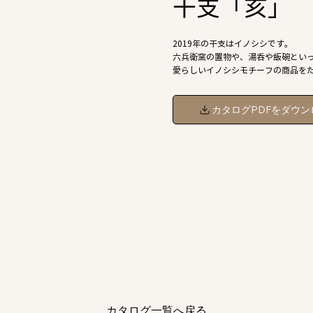
干支「亥」
2019年の干支はイノシシです。
六兵衛窯の置物や、湯呑や飯碗とい
愛らしいイノシシモチーフの商品を
カタログPDFをダウン
カタログ一覧へ戻る