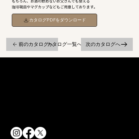
もちろん、お酒の飲めないお父さんでも使える
珈琲碗皿やマグカップなどもご用意しております。
カタログPDFをダウンロード
前のカタログへ
次のカタログへ
カタログ一覧へ戻る
京焼・清水焼の伝統を活かし、現代のニーズに応える陶磁器製品をご
提供しています。
卸売からOEM開発まで、柔軟な対応でお客様のご要望にお応えしま
す。
〒607-8322
京都府京都市山科区川田清水焼団地町9-5
TEL:
075-501-8083
FAX: 075-501-5876