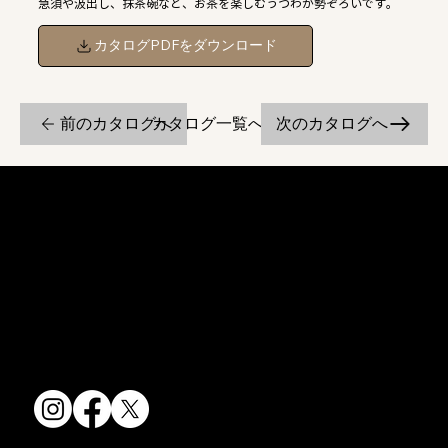
急須や汲出し、抹茶碗など、お茶を楽しむうつわが勢ぞろいです。
カタログPDFをダウンロード
前のカタログへ
次のカタログへ
カタログ一覧へ戻る
京焼・清水焼の伝統を活かし、現代のニーズに応える陶磁器製品をご
提供しています。
卸売からOEM開発まで、柔軟な対応でお客様のご要望にお応えしま
す。
〒607-8322
京都府京都市山科区川田清水焼団地町9-5
TEL:
075-501-8083
FAX: 075-501-5876