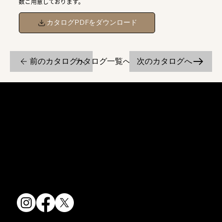
数ご用意しております。
カタログPDFをダウンロード
前のカタログへ
次のカタログへ
カタログ一覧へ戻る
京焼・清水焼の伝統を活かし、現代のニーズに応える陶磁器製品をご
提供しています。
卸売からOEM開発まで、柔軟な対応でお客様のご要望にお応えしま
す。
〒607-8322
京都府京都市山科区川田清水焼団地町9-5
TEL:
075-501-8083
FAX: 075-501-5876