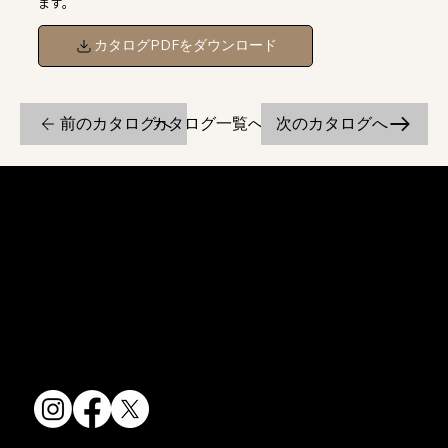
ます。
カタログPDFをダウンロード
前のカタログへ
次のカタログへ
カタログ一覧へ戻る
京焼・清水焼の伝統を活かし、現代のニーズに応える陶磁器製品をご
提供しています。
卸売からOEM開発まで、柔軟な対応でお客様のご要望にお応えしま
す。
〒607-8322
京都府京都市山科区川田清水焼団地町9-5
TEL:
075-501-8083
FAX: 075-501-5876