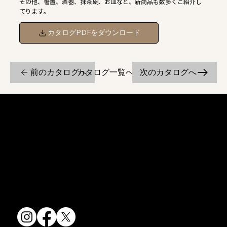
その他、箸置、酒器、抹茶碗、お皿など、新商品も数多くご紹介し
てります。
カタログPDFをダウンロード
前のカタログへ
次のカタログへ
カタログ一覧へ戻る
京焼・清水焼の伝統を活かし、現代のニーズに応える陶磁器製品をご
提供しています。
卸売からOEM開発まで、柔軟な対応でお客様のご要望にお応えしま
す。
〒607-8322
京都府京都市山科区川田清水焼団地町9-5
TEL:
075-501-8083
FAX: 075-501-5876