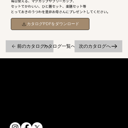
毎日使える、マグカップやフリーカップ、
セットでかわいい、ひと膳セット、楽膳セット等
とっておきのうつわを是非お母さんにプレゼントしてください。
カタログPDFをダウンロード
前のカタログへ
次のカタログへ
カタログ一覧へ戻る
京焼・清水焼の伝統を活かし、現代のニーズに応える陶磁器製品をご
提供しています。
卸売からOEM開発まで、柔軟な対応でお客様のご要望にお応えしま
す。
〒607-8322
京都府京都市山科区川田清水焼団地町9-5
TEL:
075-501-8083
FAX: 075-501-5876