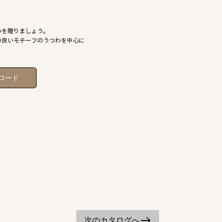
わを贈りましょう。
の良いモチーフのうつわを中心に
ロード
次のカタログへ