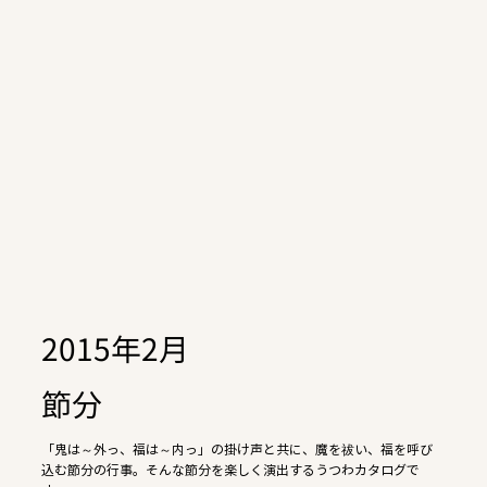
2015年2月
節分
「鬼は～外っ、福は～内っ」の掛け声と共に、魔を祓い、福を呼び
込む節分の行事。そんな節分を楽しく演出するうつわカタログで