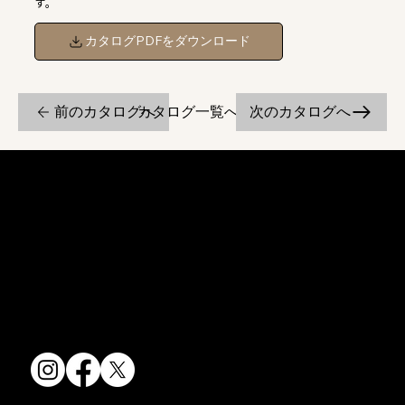
す。
カタログPDFをダウンロード
前のカタログへ
次のカタログへ
カタログ一覧へ戻る
京焼・清水焼の伝統を活かし、現代のニーズに応える陶磁器製品をご
提供しています。
卸売からOEM開発まで、柔軟な対応でお客様のご要望にお応えしま
す。
〒607-8322
京都府京都市山科区川田清水焼団地町9-5
TEL:
075-501-8083
FAX: 075-501-5876