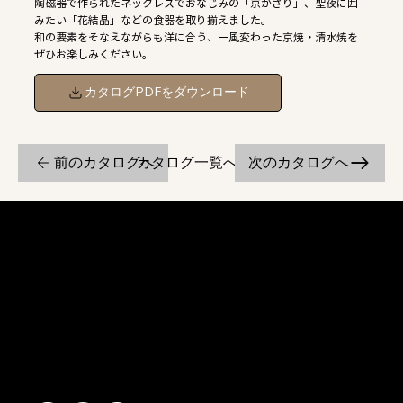
陶磁器で作られたネックレスでおなじみの「京かざり」、聖夜に囲
みたい「花結晶」などの食器を取り揃えました。
和の要素をそなえながらも洋に合う、一風変わった京焼・清水焼を
ぜひお楽しみください。
カタログPDFをダウンロード
前のカタログへ
次のカタログへ
カタログ一覧へ戻る
京焼・清水焼の伝統を活かし、現代のニーズに応える陶磁器製品をご
提供しています。
卸売からOEM開発まで、柔軟な対応でお客様のご要望にお応えしま
す。
〒607-8322
京都府京都市山科区川田清水焼団地町9-5
TEL:
075-501-8083
FAX: 075-501-5876