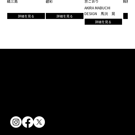
縞三島
碧彩
京ごおり
飴釉
AKIRA MABUCHI
DESIGN 馬渕 晃
詳細を見る
詳細を見る
詳細を見る
京焼・清水焼の伝統を活かし、現代のニーズに応える陶磁器製品をご
提供しています。
卸売からOEM開発まで、柔軟な対応でお客様のご要望にお応えしま
す。
〒607-8322
京都府京都市山科区川田清水焼団地町9-5
TEL:
075-501-8083
FAX: 075-501-5876