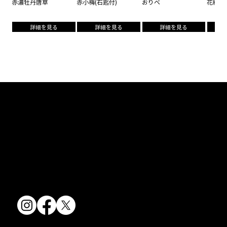
赤濃牡丹唐草
赤小梅(石匙付)
おりべ
花結晶(
詳細を見る
詳細を見る
詳細を見る
京焼・清水焼の伝統を活かし、現代のニーズに応える陶磁器製品をご
提供しています。
卸売からOEM開発まで、柔軟な対応でお客様のご要望にお応えしま
す。
〒607-8322
京都府京都市山科区川田清水焼団地町9-5
TEL:
075-501-8083
FAX: 075-501-5876