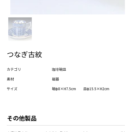
つなぎ古紋
カテゴリ
珈琲碗皿
素材
磁器
サイズ
碗φ8×H7.5cm 皿φ15.5×H2cm
​その他製品