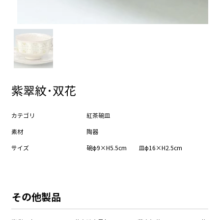
紫翠紋･双花
カテゴリ
紅茶碗皿
素材
陶器
サイズ
碗φ9×H5.5cm 皿φ16×H2.5cm
​その他製品