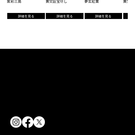
紫彩三島
黄交趾宝尽し
夢玄紅葉
黄交趾
詳細を見る
詳細を見る
詳細を見る
京焼・清水焼の伝統を活かし、現代のニーズに応える陶磁器製品をご
提供しています。
卸売からOEM開発まで、柔軟な対応でお客様のご要望にお応えしま
す。
〒607-8322
京都府京都市山科区川田清水焼団地町9-5
TEL:
075-501-8083
FAX: 075-501-5876