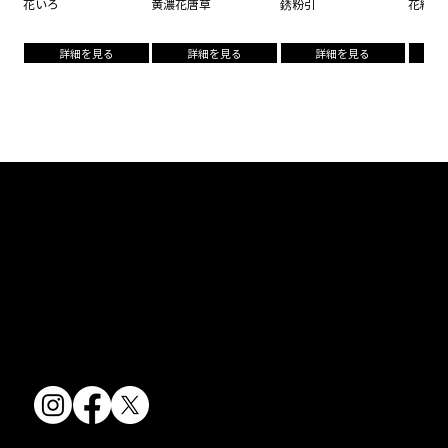
花いろ
黄濃花唐草
銹粉引
花結晶(
詳細を見る
詳細を見る
詳細を見る
京焼・清水焼の伝統を活かし、現代のニーズに応える陶磁器製品をご
提供しています。
卸売からOEM開発まで、柔軟な対応でお客様のご要望にお応えしま
す。
〒607-8322
京都府京都市山科区川田清水焼団地町9-5
TEL:
075-501-8083
FAX: 075-501-5876