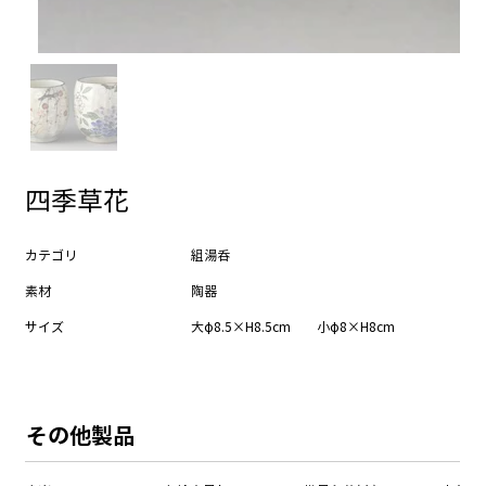
四季草花
カテゴリ
組湯呑
素材
陶器
サイズ
大φ8.5×H8.5cm 小φ8×H8cm
​その他製品