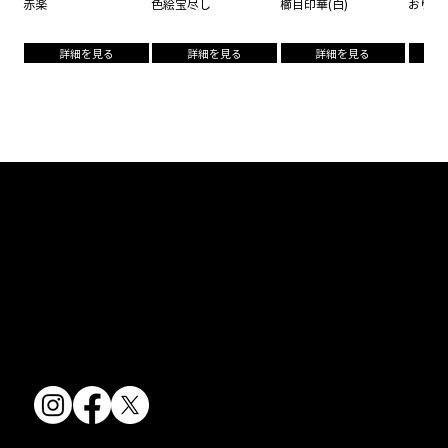
赤楽
色絵宝尽し
櫛目印華(白)
おりべ
詳細を見る
詳細を見る
詳細を見る
京焼・清水焼の伝統を活かし、現代のニーズに応える陶磁器製品をご
提供しています。
卸売からOEM開発まで、柔軟な対応でお客様のご要望にお応えしま
す。
〒607-8322
京都府京都市山科区川田清水焼団地町9-5
TEL:
075-501-8083
FAX: 075-501-5876