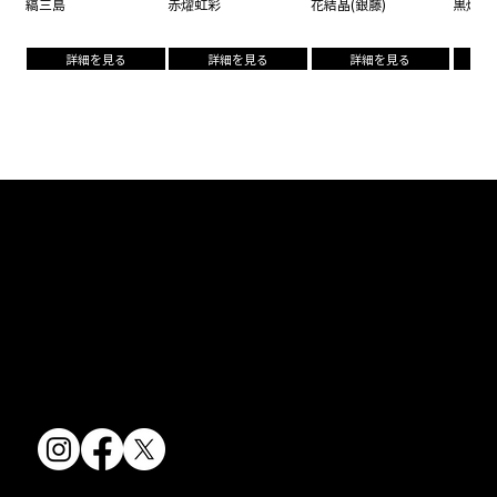
縞三島
赤燿虹彩
花結晶(銀藤)
黒燿虹
詳細を見る
詳細を見る
詳細を見る
京焼・清水焼の伝統を活かし、現代のニーズに応える陶磁器製品をご
提供しています。
卸売からOEM開発まで、柔軟な対応でお客様のご要望にお応えしま
す。
〒607-8322
京都府京都市山科区川田清水焼団地町9-5
TEL:
075-501-8083
FAX: 075-501-5876